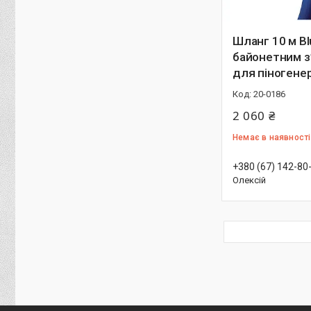
Шланг 10 м Bl
байонетним з
для піногене
20-0186
2 060 ₴
Немає в наявності
+380 (67) 142-80
Олексій