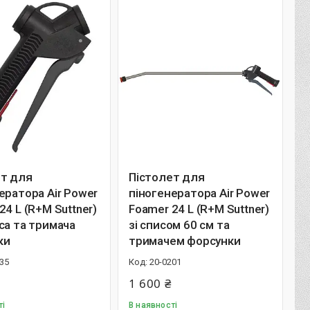
ет для
Пістолет для
ератора Air Power
піногенератора Air Power
24 L (R+M Suttner)
Foamer 24 L (R+M Suttner)
са та тримача
зі списом 60 см та
ки
тримачем форсунки
35
20-0201
1 600 ₴
ті
В наявності