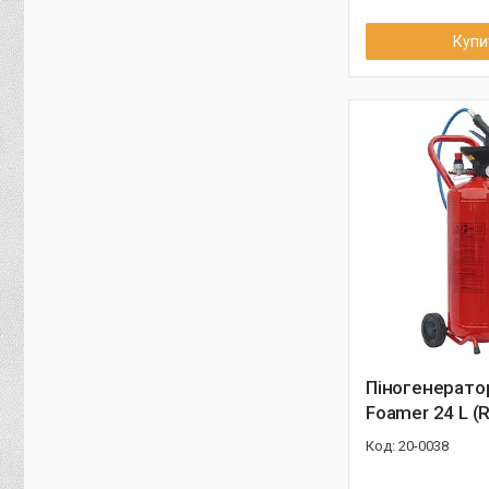
Купи
Піногенератор
Foamer 24 L (
20-0038