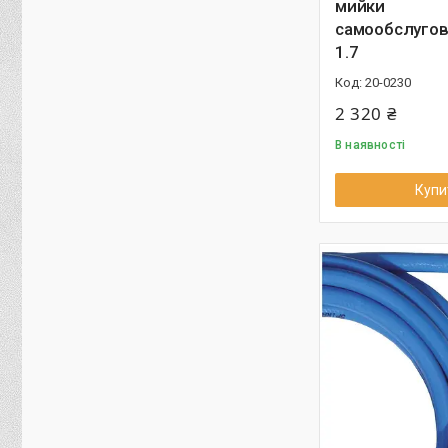
мийки
самообслугов
1.7
20-0230
2 320 ₴
В наявності
Купи