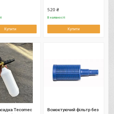
520 ₴
ті
В наявності
Купити
Купити
асадка Tecomec
Всмоктуючий фільтр без