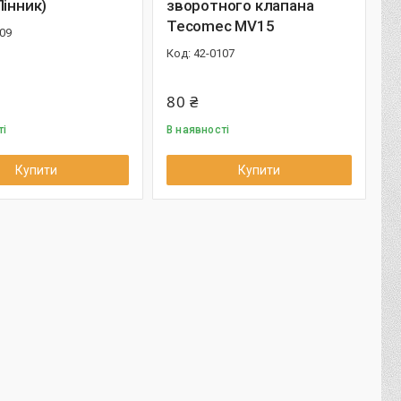
Пінник)
зворотного клапана
Tecomec MV15
09
42-0107
80 ₴
ті
В наявності
Купити
Купити