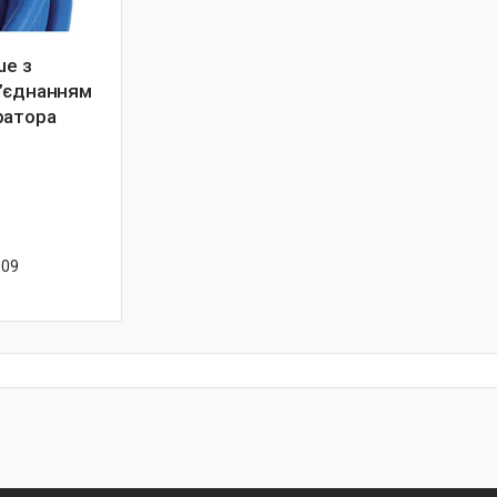
ue з
’єднанням
ратора
-09