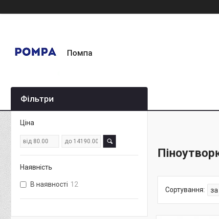
Помпа
Фільтри
Ціна
Піноутвор
Наявність
В наявності
12