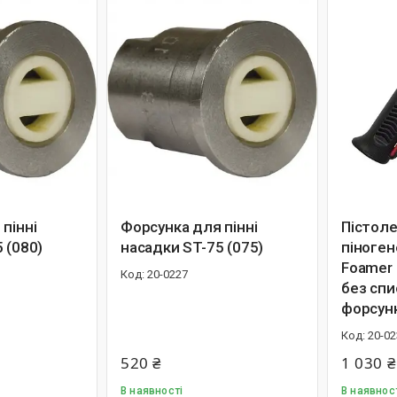
пінні
Форсунка для пінні
Пістол
 (080)
насадки ST-75 (075)
піноген
Foamer 
20-0227
без спи
форсун
20-02
520 ₴
1 030 ₴
В наявності
В наявнос