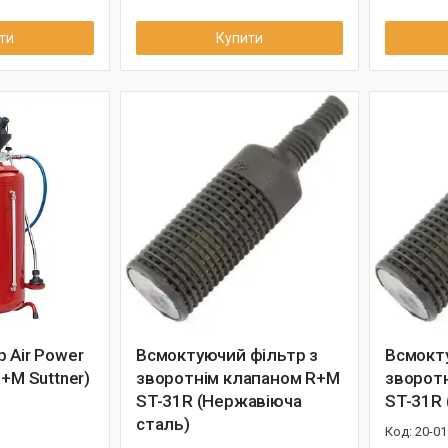
ти
Купити
 Air Power
Всмоктуючий фільтр з
Всмокт
R+M Suttner)
зворотнім клапаном R+M
зворот
ST-31R (Нержавіюча
ST-31R 
сталь)
20-01