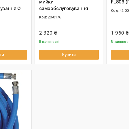
мийки
FL803 (
ування Ø
самообслуговування
42-00
20-0176
2 320 ₴
1 960 ₴
В наявності
В наявнос
ти
Купити