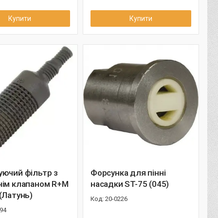
Купити
Купити
уючий фільтр з
Форсунка для пінні
нім клапаном R+M
насадки ST-75 (045)
(Латунь)
20-0226
94