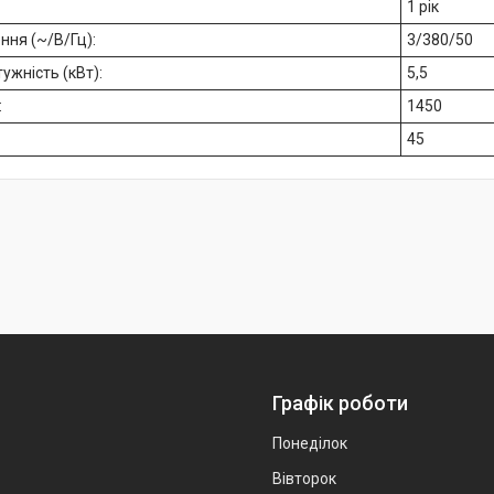
1 рік
ння (~/В/Гц):
3/380/50
ужність (кВт):
5,5
:
1450
45
Графік роботи
Понеділок
Вівторок