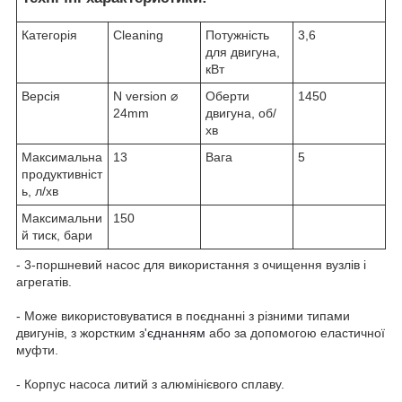
Категорія
Cleaning
Потужність
3,6
для двигуна,
кВт
Версія
N version ⌀
Оберти
1450
24mm
двигуна, об/
хв
Максимальна
13
Вага
5
продуктивніст
ь, л/хв
Максимальни
150
й тиск, бари
- 3-поршневий насос для використання з очищення вузлів і
агрегатів.
- Може використовуватися в поєднанні з різними типами
двигунів, з жорстким з'
єднанням
або за допомогою еластичної
муфти.
- Корпус насоса литий з алюмінієвого сплаву.