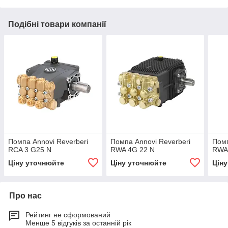
Подібні товари компанії
Помпа Annovi Reverberi
Помпа Annovi Reverberi
Помп
RCA 3 G25 N
RWA 4G 22 N
RWA
Ціну уточнюйте
Ціну уточнюйте
Цін
Про нас
Рейтинг не сформований
Менше 5 відгуків за останній рік