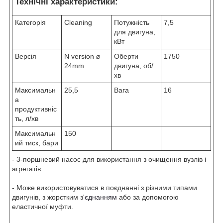
Технічні характеристики:
Категорія
Cleaning
Потужність
7,5
для двигуна,
кВт
Версія
N version ⌀
Оберти
1750
24mm
двигуна, об/
хв
Максимальн
25,5
Вага
16
а
продуктивніс
ть, л/хв
Максимальн
150
ий тиск, бари
- 3-поршневий насос для використання з очищення вузлів і
агрегатів.
- Може використовуватися в поєднанні з різними типами
двигунів, з жорстким з'
єднанням
або за допомогою
еластичної муфти.