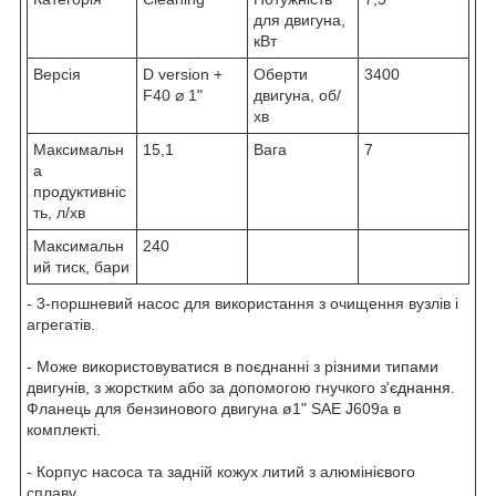
для двигуна,
кВт
Версія
D version +
Оберти
3400
F40 ⌀ 1"
двигуна, об/
хв
Максимальн
15,1
Вага
7
а
продуктивніс
ть, л/хв
Максимальн
240
ий тиск, бари
- 3-поршневий насос для використання з очищення вузлів і
агрегатів.
- Може використовуватися в поєднанні з різними типами
двигунів, з жорстким або за допомогою гнучкого з'
єднання
.
Фланець для бензинового двигуна ø1" SAE J609a в
комплекті.
- Корпус насоса та задній кожух литий з алюмінієвого
сплаву.