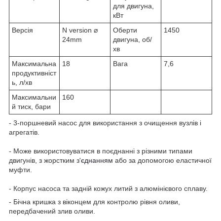
для двигуна,
кВт
Версія
N version ⌀
Оберти
1450
24mm
двигуна, об/
хв
Максимальна
18
Вага
7,6
продуктивніст
ь, л/хв
Максимальни
160
й тиск, бари
- 3-поршневий насос для використання з очищення вузлів і
агрегатів.
- Може використовуватися в поєднанні з різними типами
двигунів, з жорстким з'
єднанням
або за допомогою еластичної
муфти.
- Корпус насоса та задній кожух литий з алюмінієвого сплаву.
- Бічна кришка з віконцем для контролю рівня оливи,
передбачений злив оливи.