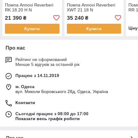
Помпа Annovi Reverberi
Помпа Annovi Reverberi
Помп
RK 18.20 H N
XWT 21.18 N
RR 1
21 390
35 240
₴
₴
Цін
Купити
Купити
Про нас
Рейтинг не сформований
Менше 5 відгуків за останній рік
Працює з 14.11.2019
м. Одеса
вул. Миколи Боровського 28д, Одеса, Україна
Контакти
Сьогодні працює з 08:00 до 17:00
Показати весь графік роботи
Про нас