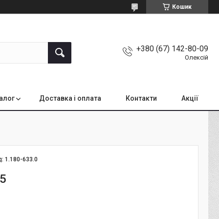
Кошик
+380 (67) 142-80-09
Олексій
алог
Доставка і оплата
Контакти
Акції
д:
1.180-633.0
 5