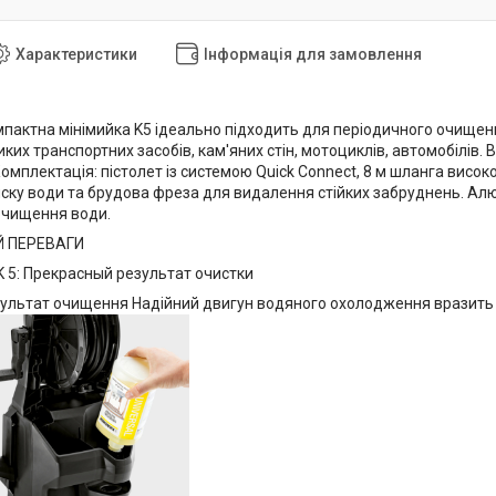
Характеристики
Інформація для замовлення
мпактна мінімийка K5 ідеально підходить для періодичного очищен
ких транспортних засобів, кам'яних стін, мотоциклів, автомобілів
мплектація: пістолет із системою Quick Connect, 8 м шланга високо
ску води та брудова фреза для видалення стійких забруднень. Ал
очищення води.
Й ПЕРЕВАГИ
ультат очищення Надійний двигун водяного охолодження вразить В