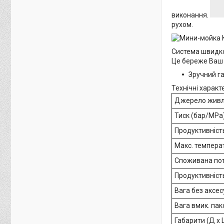
виконання.
рухом.
Система швидко
Це береже Ваш ч
Зручний га
Технічні характ
Джерело живл
Тиск (бар/MPa
Продуктивність
Макс. температ
Споживана пот
Продуктивніст
Вага без аксесу
Вага вмик. пак
Габарити (Д x 