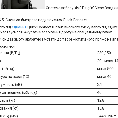
Система забору хімії Plug 'n' Clean Завдя
го під'
єднання
Quick Connect Шланг високого тиску легко під'єдну
ас і зусилля. Акуратне зберігання дроту на спеціальному гачку
чок дає змогу акуратно змотати дріт і розмістити його прямо на ап
еристики
ення (В/Гц)
230 / 50
)
20 - макс. 1
 (л/год)
макс. 500
ура на вході (°C)
макс. 40
ужність (кВ)
2,1
ь за площею (м2/год)
40
арів (кг)
12,8
овання (кг)
15,8
Ш x В) (мм)
344 x 396 x 