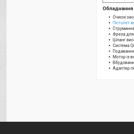
Обладнання
Очисні зас
Пістолет в
Струминна
Фреза для
Шланг висо
Система Qu
Подавання 
Мотор із 
Вбудовани
Адаптер п