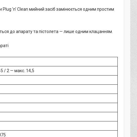
ки Plug 'n' Clean мийний засіб замінюється одним простим
ється до апарату та пістолета — лише одним клацанням.
араті
45 / 2 — макс. 14,5
875