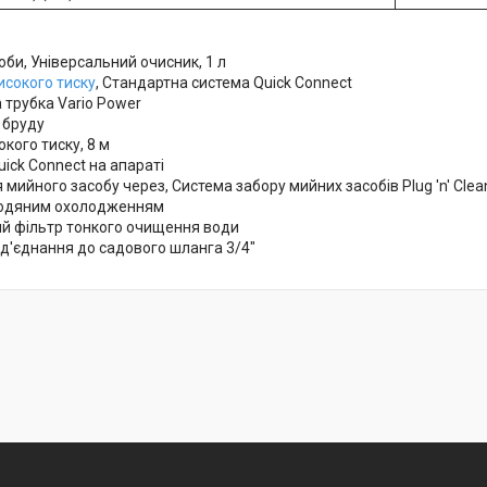
оби, Універсальний очисник, 1 л
исокого тиску
, Стандартна система Quick Connect
 трубка Vario Power
 бруду
кого тиску, 8 м
ick Connect на апараті
мийного засобу через, Система забору мийних засобів Plug 'n' Clea
водяним охолодженням
й фільтр тонкого очищення води
ід'єднання до садового шланга 3/4"