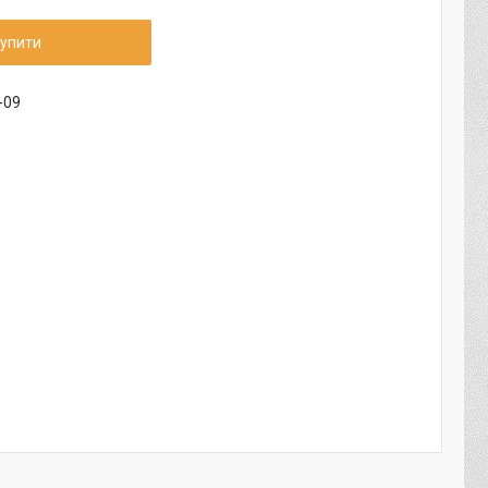
упити
-09