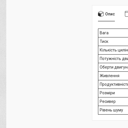
Опис
Вага
Тиск
Кількість цилі
Потужність дв
Оберти двигун
Живлення
Продуктивніст
Розміри
Ресивер
Рівень шуму