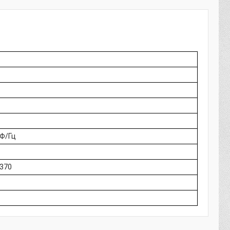
/Ф/Гц
370