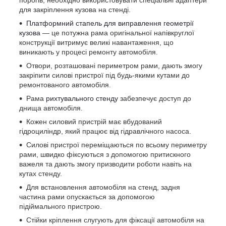
для закріплення кузова на стенді.
Платформний стапель для виправлення геометрії
кузова
— це потужна рама оригінальної напівкруглої
конструкції витримує великі навантаження, що
виникають у процесі ремонту автомобіля.
Отвори, розташовані периметром рами, дають змогу
закріпити силові пристрої під будь-якими кутами до
ремонтованого автомобіля.
Рама
рихтувального стенду
забезпечує доступ до
днища автомобіля.
Кожен силовий пристрій має вбудований
гідроциліндр, який працює від гідравлічного насоса.
Силові пристрої переміщаються по всьому периметру
рами, швидко фіксуються з допомогою притискного
важеля та дають змогу призводити роботи навіть на
кутах стенду.
Для встановлення автомобіля на стенд, задня
частина рами опускається за допомогою
підіймального пристрою.
Стійки кріплення слугують для фіксації автомобіля на