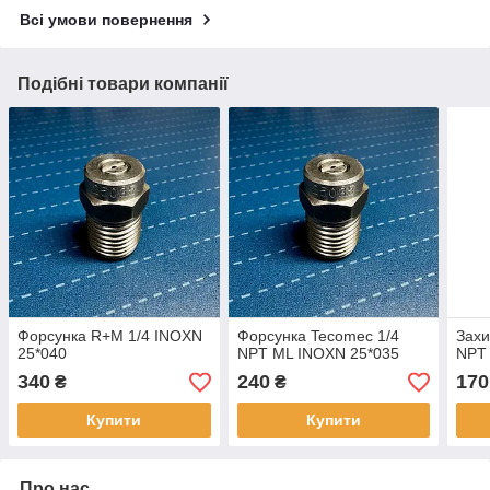
Всі умови повернення
Подібні товари компанії
Форсунка R+M 1/4 INOXN
Форсунка Tecomec 1/4
Захи
25*040
NPT ML INOXN 25*035
NPT
340
240
170
₴
₴
Купити
Купити
Про нас