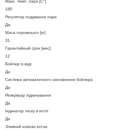
Макс. темп. пара [C°]
180
Регулятор подавання пари
Да
Маса порожнього [кг]
31
Гарантийный срок [мес]
12
Бойлер із міді
Да
Система автоматичного наповнення бойлера
Да
Резервуар підкачування
Да
Індикатор тиску в котлі
Да
Зливний клапан котла