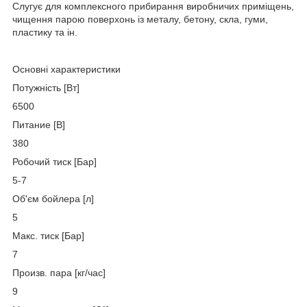
Слугує для комплексного прибирання виробничих приміщень,
чищення парою поверхонь із металу, бетону, скла, гуми,
пластику та ін.
Основні характеристики
Потужність [Вт]
6500
Питание [В]
380
Робочий тиск [Бар]
5-7
Об'єм бойлера [л]
5
Макс. тиск [Бар]
7
Произв. пара [кг/час]
9